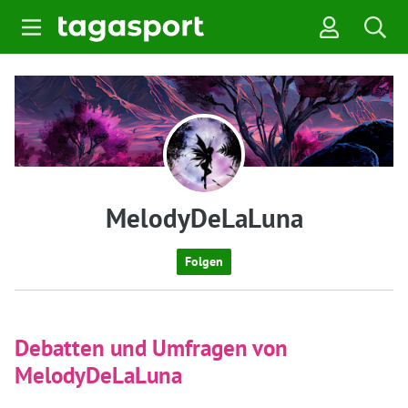
MelodyDeLaLuna
Folgen
Debatten und Umfragen von
MelodyDeLaLuna